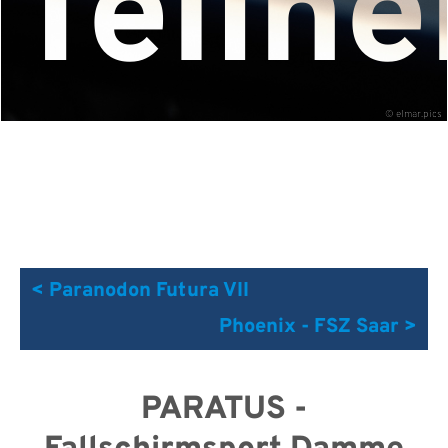
Teiln
©
elmar.pics
< Paranodon Futura VII
Phoenix - FSZ Saar >
PARATUS -