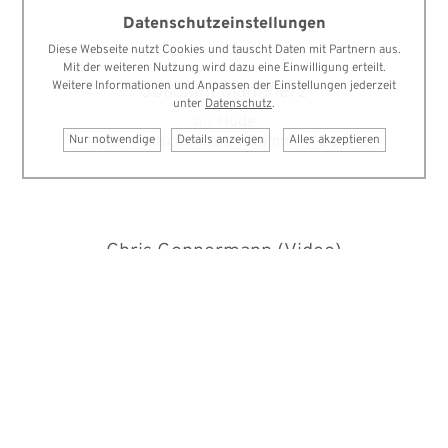
Datenschutzeinstellungen
Diese Webseite nutzt Cookies und tauscht Daten mit Partnern aus.
Mit der weiteren Nutzung wird dazu eine Einwilligung erteilt.
Weitere Informationen und Anpassen der Einstellungen jederzeit
Joachim Mannherz
unter
Datenschutz
.
Hude
aus
Nur notwendige
Details anzeigen
Alles akzeptieren
Fallschirmsport Damme / Damme
fliegt bei
Chris Gonnermann
(Video)
Osnabrück
aus
Fallschirmsport Damme / Damme
fliegt bei
< Paranodon Futura VII