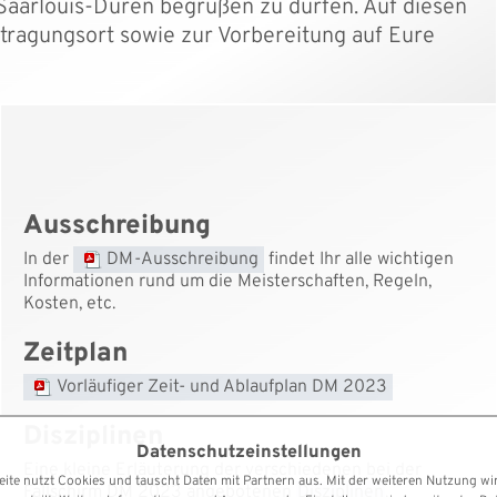
Saarlouis-Düren begrüßen zu dürfen. Auf diesen
stragungsort sowie zur Vorbereitung auf Eure
Ausschreibung
In der
DM-Ausschreibung
findet Ihr alle wichtigen
Informationen rund um die Meisterschaften, Regeln,
Kosten, etc.
Zeitplan
Vorläufiger Zeit- und Ablaufplan DM 2023
Disziplinen
Datenschutzeinstellungen
Eine kleine Erläuterung der verschiedenen bei der
ite nutzt Cookies und tauscht Daten mit Partnern aus. Mit der weiteren Nutzung wi
Fallschirm DM 2023 angebotenen
Disziplinen
.