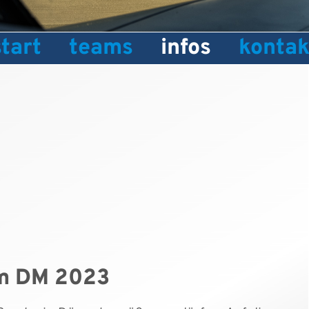
start
teams
infos
kontak
irm DM 2023