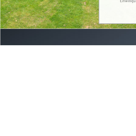
Einwillig
©
FSZ Saar