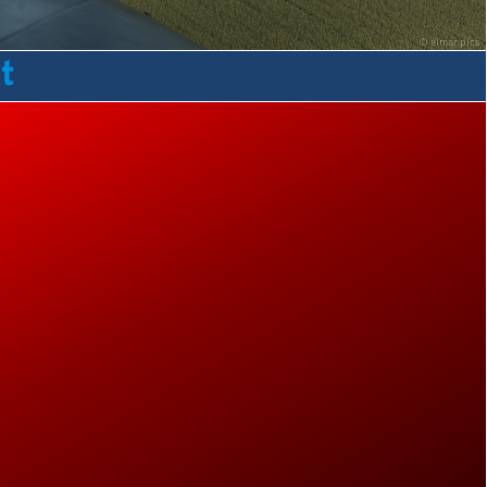
©
elmar.pics
t