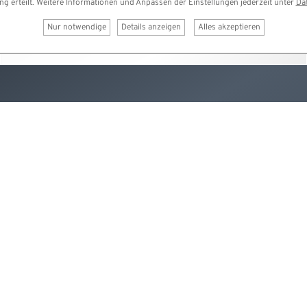
ung erteilt. Weitere Informationen und Anpassen der Einstellungen jederzeit unter
Da
Nur notwendige
Details anzeigen
Alles akzeptieren
DM Fallschirmspringen 2023
30. August bis 3. September 2023
Ausgerichtet durch den
FSZ Saar
im Auftrag der
Bundeskommission Fallschirmsport (BKF) im DAeC e.V. am
Flugplatz Saarlouis-Düren (EDRJ)
Unterstützt durch den
Deutschen Fallschirmsport
Verband e.V.