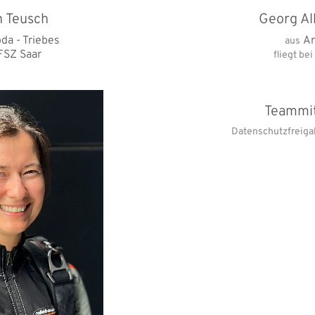
n Teusch
Georg A
da - Triebes
Ar
aus
FSZ Saar
fliegt bei
Teammit
Datenschutzfreigab