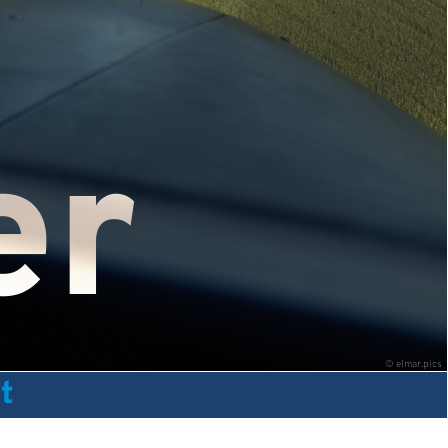
er
©
elmar.pics
t