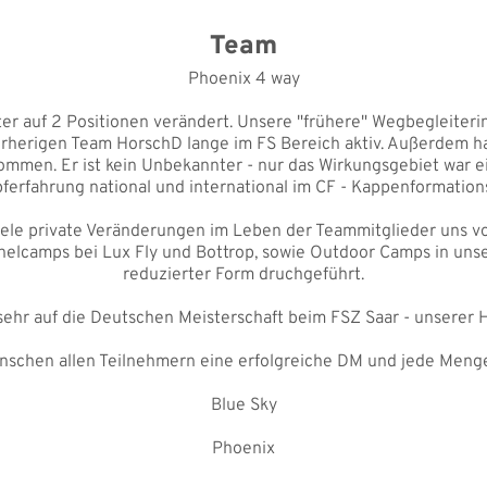
Team
Phoenix 4 way
er auf 2 Positionen verändert. Unsere "frühere" Wegbegleiterin
orherigen Team HorschD lange im FS Bereich aktiv. Außerdem ha
men. Er ist kein Unbekannter - nur das Wirkungsgebiet war ein
erfahrung national und international im CF - Kappenformation
iele private Veränderungen im Leben der Teammitglieder uns v
nnelcamps bei Lux Fly und Bottrop, sowie Outdoor Camps in uns
reduzierter Form druchgeführt.
 sehr auf die Deutschen Meisterschaft beim FSZ Saar - unserer
nschen allen Teilnehmern eine erfolgreiche DM und jede Meng
Blue Sky
Phoenix