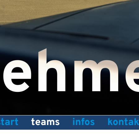
nehm
start
teams
infos
kontak