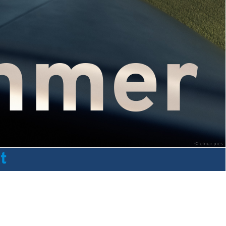
ehmer
©
elmar.pics
t