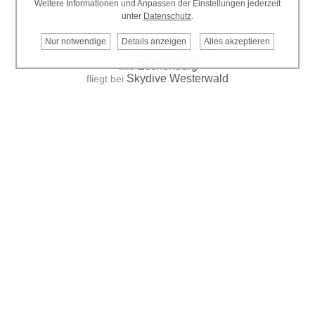
Weitere Informationen und Anpassen der Einstellungen jederzeit
unter
Datenschutz
.
Nur notwendige
Details anzeigen
Alles akzeptieren
Lukas Winnecker
Eschenburg
aus
Skydive Westerwald
fliegt bei
< Linus Eckenigk, FSV Eilenburg