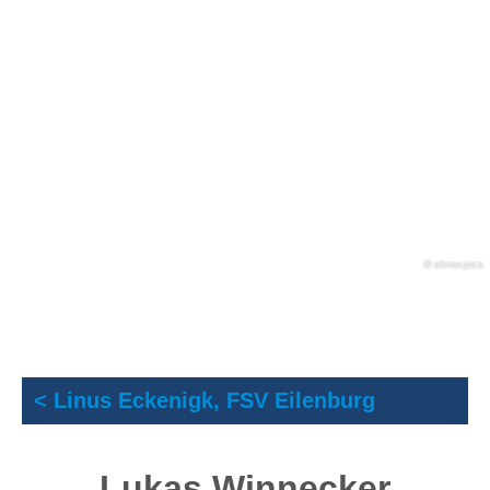
DM
Teilnehm
©
elmar.pics
< Linus Eckenigk, FSV Eilenburg
Lukas Winnecker