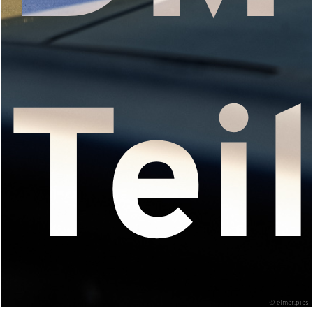
Tei
©
elmar.pics