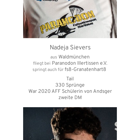
Nadeja Sievers
Waldmünchen
aus
Paranodon Illertissen e.V.
fliegt bei
fs8-Granatenhart8
springt auch für
Tail
330 Sprünge
War 2020 AFF Schülerin von Andsger
zweite DM