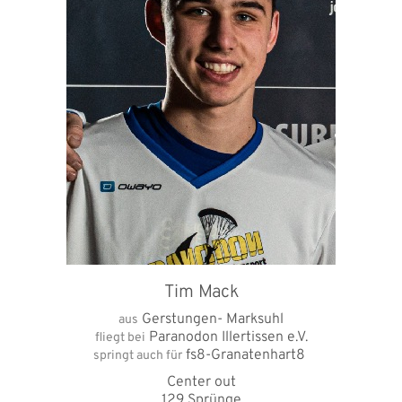
Tim Mack
Gerstungen- Marksuhl
aus
Paranodon Illertissen e.V.
fliegt bei
fs8-Granatenhart8
springt auch für
Center out
129 Sprünge