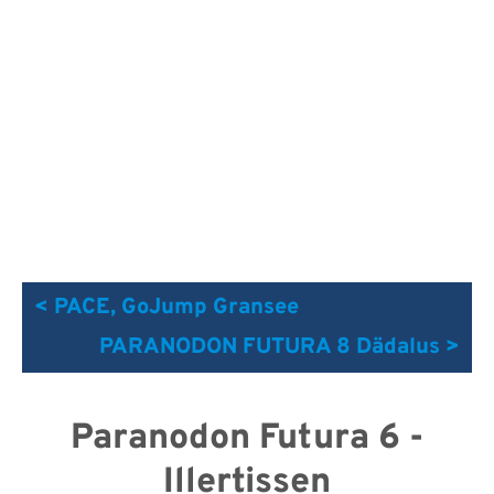
< PACE, GoJump Gransee
PARANODON FUTURA 8 Dädalus >
Paranodon Futura 6 -
Illertissen