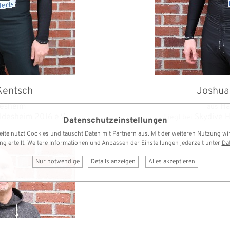
Kentsch
Joshua
desheim
Ha
aus
ldesheim 2016 e.V.
Skydive H
fliegt bei
Datenschutzeinstellungen
ite nutzt Cookies und tauscht Daten mit Partnern aus. Mit der weiteren Nutzung wi
ung erteilt. Weitere Informationen und Anpassen der Einstellungen jederzeit unter
Da
Nur notwendige
Details anzeigen
Alles akzeptieren