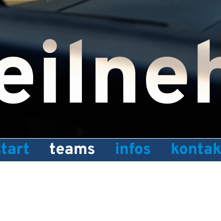
eilne
start
teams
infos
kontak