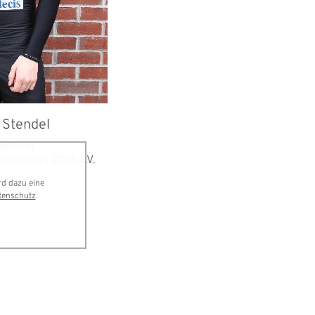
 Stendel
nnover
ildesheim 2016 e.V.
rd dazu eine
tenschutz
.