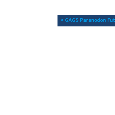
< GAGS Paranodon Futu