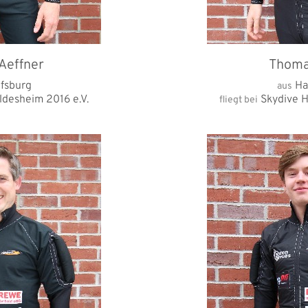
Aeffner
Thoma
fsburg
Ha
aus
ldesheim 2016 e.V.
Skydive H
fliegt bei