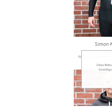
Simon 
Hil
aus
Skydive Hi
fliegt bei
Diese Webse
Einwillig