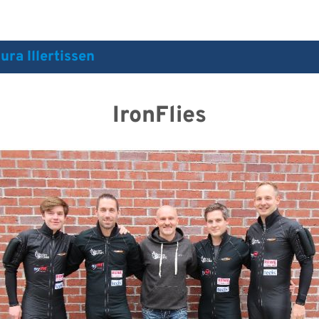
ra Illertissen
IronFlies