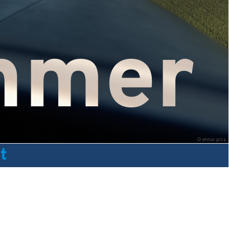
hmer
©
elmar.pics
t